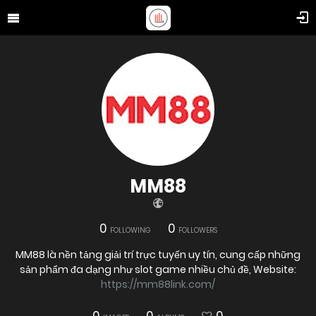
MM88
0
0
FOLLOWING
FOLLOWERS
MM88 là nền tảng giải trí trực tuyến uy tín, cung cấp những
sản phẩm đa dạng như slot game nhiều chủ đề, Website:
https://mm88link.com/