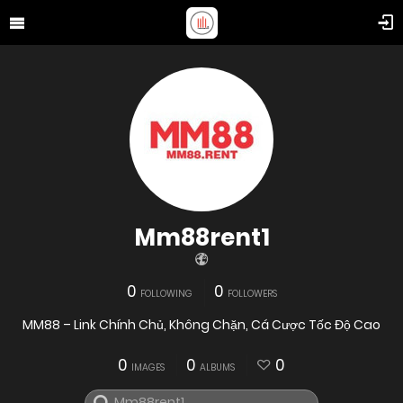
Mm88rent1
0
0
FOLLOWING
FOLLOWERS
MM88 – Link Chính Chủ, Không Chặn, Cá Cược Tốc Độ Cao
0
0
0
IMAGES
ALBUMS