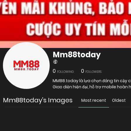
Mm88today
0
0
FOLLOWING
FOLLOWERS
MM88.today là lựa chọn đáng tin cậy ch
Giao diện hiện đại, hỗ trợ mobile hoà
Mm88today's Images
Most recent
Oldest