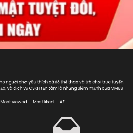
o người chơi yêu thích cá độ thể thao và trò chơi trực tuyến.
n hảo, và dịch vụ CSKH tận tâm là những điểm mạnh của MM88
Most viewed
Most liked
AZ