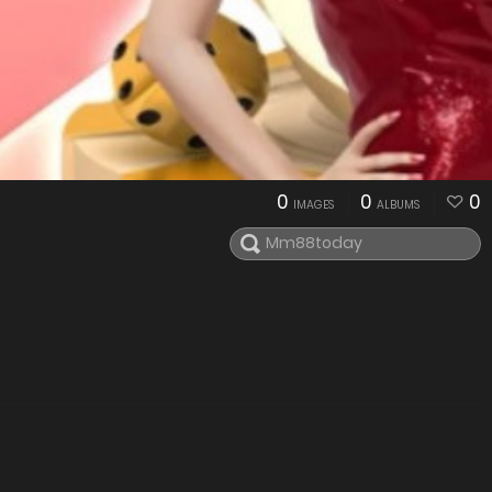
0
0
0
IMAGES
ALBUMS