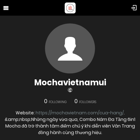
Mochavietnamui
0
0
FOLLOWING
FOLLOWERS
Website:
https://mochavietnam.com/cua-hang/
.
&amp;nbsp;Những ngày vừa qua, Combo Nám Đa Tầng 6in1
Mocha đã trở thành tâm điểm chú ý khi diễn viên Vân Trang
đồng hành cùng thương hiệu.