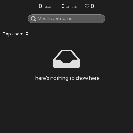
0
0
0
IMAGES
ALBUMS
Top users
There's nothing to show here.