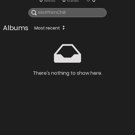
0
0
0
IMAGES
ALBUMS
Albums
Most recent
There's nothing to show here.