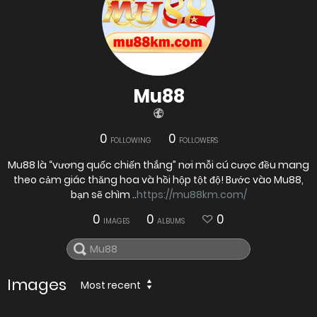
Mu88
0
0
FOLLOWING
FOLLOWERS
Mu88 là “vương quốc chiến thắng” nơi mỗi cú cược đều mang
theo cảm giác thăng hoa và hồi hộp tột độ! Bước vào Mu88,
bạn sẽ chìm ..
https://mu88km.com/
0
0
0
IMAGES
ALBUMS
Images
Most recent