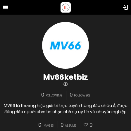
Mv66ketbiz
0
0
FOLLOWING
FOLLOWERS
MV66 là thương hiệu giải trí trực tuyến hàng đầu châu Á, được
đông đảo người chơi tin chọn nhờ sự uy tín và chuyên nghiệp
0
0
0
IMAGES
ALBUMS