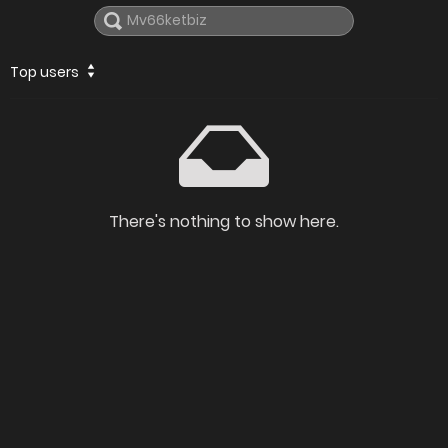
Top users
There's nothing to show here.