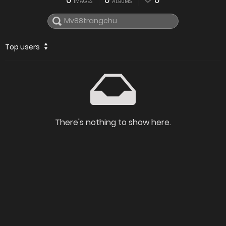
0
0
0
IMAGES
ALBUMS
Top users
There's nothing to show here.