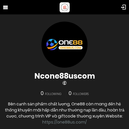
Ncone88uscom
0
0
FOLLOWING
FOLLOWERS
Bên cạnh sản phẩm chất lượng, One88 còn mang đến hệ
thống khuyến mãi hấp dẫn như thưởng nạp lần đầu, hoàn trả
cược, chương trình VIP và giftcode thường xuyên.Website:
https://one88us.com/