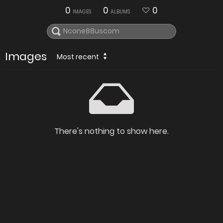
0
0
0
IMAGES
ALBUMS
Images
Most recent
There's nothing to show here.