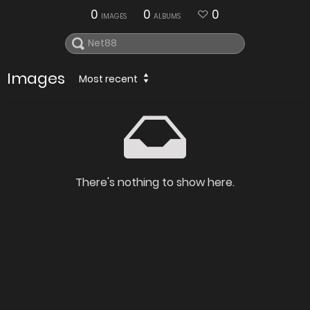
0
0
0
IMAGES
ALBUMS
Images
Most recent
There's nothing to show here.