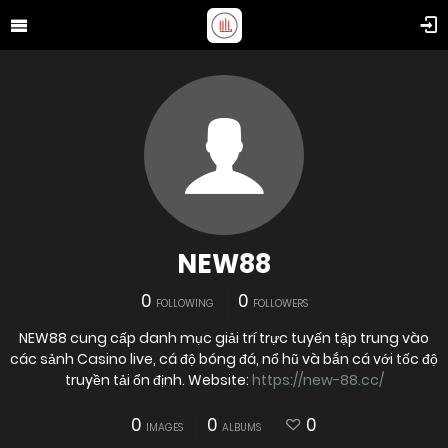
NEW88
0
0
FOLLOWING
FOLLOWERS
NEW88 cung cấp danh mục giải trí trực tuyến tập trung vào
các sảnh Casino live, cá độ bóng đá, nổ hũ và bắn cá với tốc độ
truyền tải ổn định. Website:
https://new-88.cc/
0
0
0
IMAGES
ALBUMS