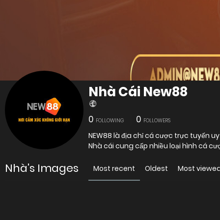
Nhà Cái New88
0
0
FOLLOWING
FOLLOWERS
NEW88 là địa chỉ cá cược trực tuyến uy 
Nhà cái cung cấp nhiều loại hình cá cư
Nhà's Images
Most recent
Oldest
Most viewe