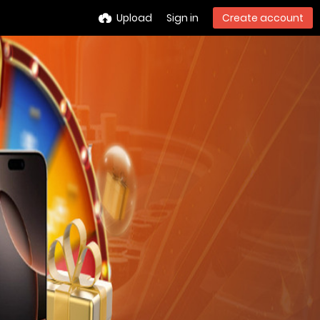
Upload
Sign in
Create account