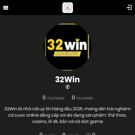
32Win
0
0
FOLLOWING
FOLLOWERS
32Win là nhà cái uy tín hàng đầu 2025, mang đến trải nghiệm
cá cược online đẳng cấp với đa dạng sản phẩm: thể thao,
casino, lô đề, bắn cá và slot game