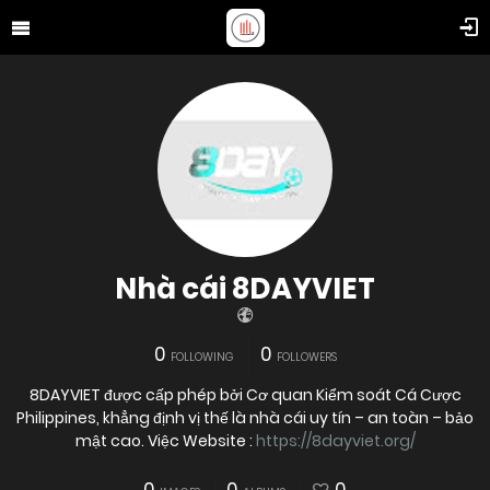
Nhà cái 8DAYVIET
0
0
FOLLOWING
FOLLOWERS
8DAYVIET được cấp phép bởi Cơ quan Kiểm soát Cá Cược
Philippines, khẳng định vị thế là nhà cái uy tín – an toàn – bảo
mật cao. Việc Website :
https://8dayviet.org/