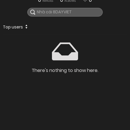
0
0
0
IMAGES
ALBUMS
Top users
There's nothing to show here.