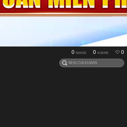
0
0
0
IMAGES
ALBUMS