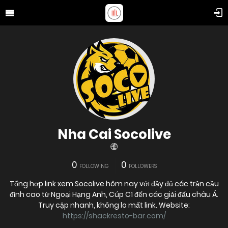
Nha Cai Socolive
0
0
FOLLOWING
FOLLOWERS
Tổng hợp link xem Socolive hôm nay với đầy đủ các trận cầu
đỉnh cao từ Ngoại Hạng Anh, Cúp C1 đến các giải đấu châu Á.
Truy cập nhanh, không lo mất link. Website:
https://shackresto-bar.com/