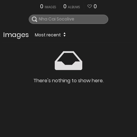
0
0
0
IMAGES
ALBUMS
Images
Most recent
There's nothing to show here.