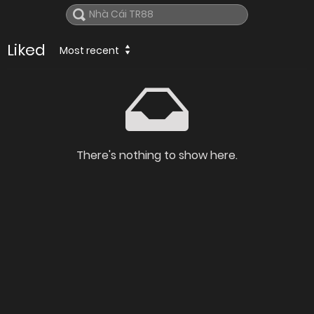
Liked
Most recent
There's nothing to show here.