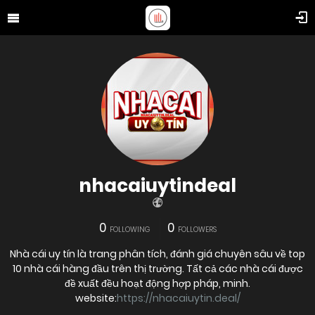
nhacaiuytindeal
0
0
FOLLOWING
FOLLOWERS
Nhà cái uy tín là trang phân tích, đánh giá chuyên sâu về top
10 nhà cái hàng đầu trên thị trường. Tất cả các nhà cái được
đề xuất đều hoạt động hợp pháp, minh.
website:
https://nhacaiuytin.deal/