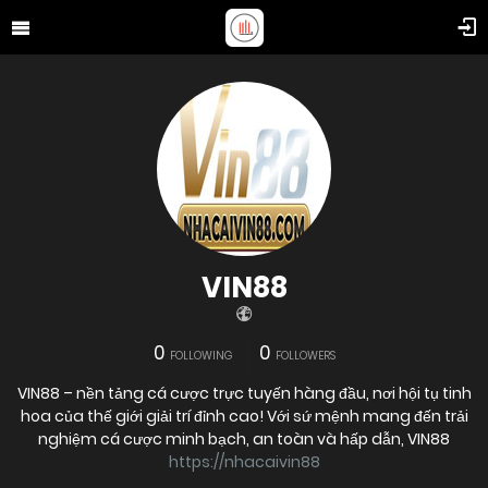
VIN88
0
0
FOLLOWING
FOLLOWERS
VIN88 – nền tảng cá cược trực tuyến hàng đầu, nơi hội tụ tinh
hoa của thế giới giải trí đỉnh cao! Với sứ mệnh mang đến trải
nghiệm cá cược minh bạch, an toàn và hấp dẫn, VIN88
https://nhacaivin88