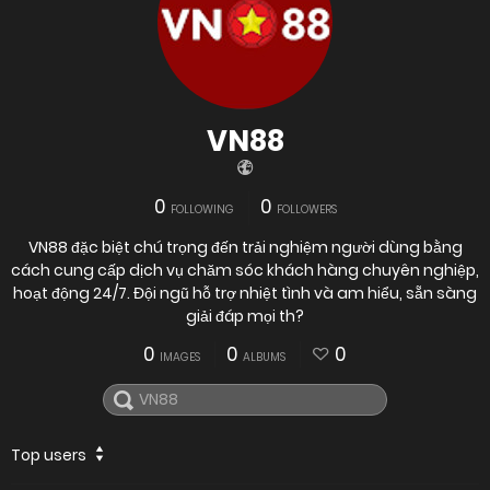
VN88
0
0
FOLLOWING
FOLLOWERS
VN88 đặc biệt chú trọng đến trải nghiệm người dùng bằng
cách cung cấp dịch vụ chăm sóc khách hàng chuyên nghiệp,
hoạt động 24/7. Đội ngũ hỗ trợ nhiệt tình và am hiểu, sẵn sàng
giải đáp mọi th?
0
0
0
IMAGES
ALBUMS
Top users