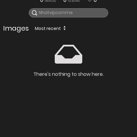
0
0
0
IMAGES
ALBUMS
Images
Most recent
There's nothing to show here.