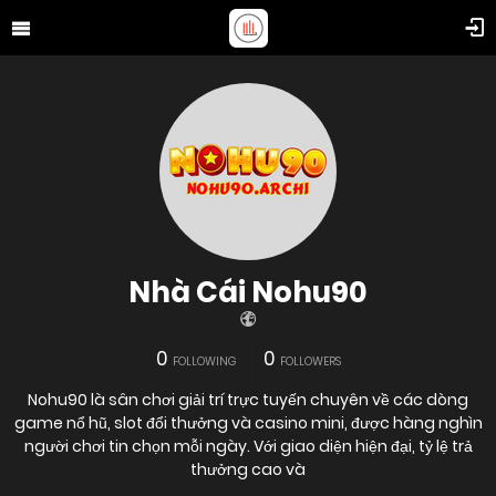
Nhà Cái Nohu90
0
0
FOLLOWING
FOLLOWERS
Nohu90 là sân chơi giải trí trực tuyến chuyên về các dòng
game nổ hũ, slot đổi thưởng và casino mini, được hàng nghìn
người chơi tin chọn mỗi ngày. Với giao diện hiện đại, tỷ lệ trả
thưởng cao và