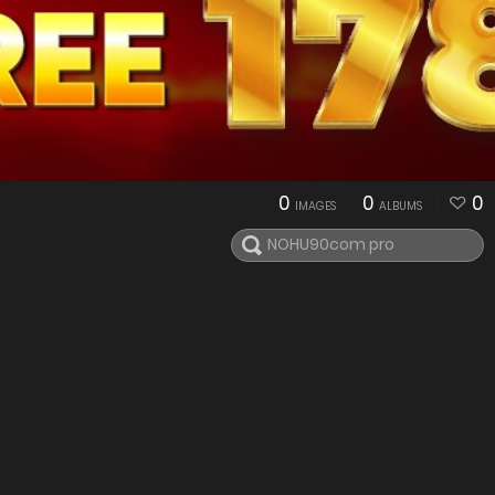
0
0
0
IMAGES
ALBUMS