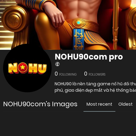
NOHU90com pro
0
0
FOLLOWING
FOLLOWERS
NOHU90 là nền tảng game nổ hũ đổi th
phú, giao diện đẹp mắt và hệ thống bảo
NOHU90com's Images
Most recent
Oldest