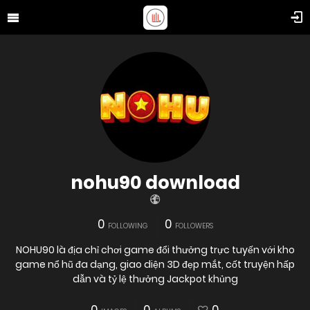
nohu90 download
0
0
FOLLOWING
FOLLOWERS
NOHU90 là địa chỉ chơi game đổi thưởng trực tuyến với kho
game nổ hũ đa dạng, giao diện 3D đẹp mắt, cốt truyện hấp
dẫn và tỷ lệ thưởng Jackpot khủng