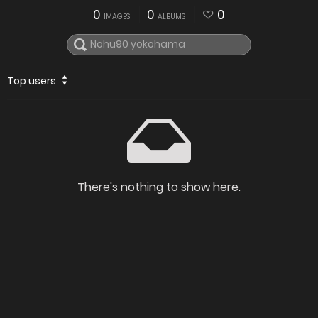
0
0
0
IMAGES
ALBUMS
Top users
There's nothing to show here.