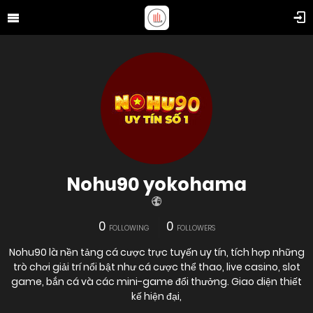
Nohu90 yokohama
0
0
FOLLOWING
FOLLOWERS
Nohu90 là nền tảng cá cược trực tuyến uy tín, tích hợp những
trò chơi giải trí nổi bật như cá cược thể thao, live casino, slot
game, bắn cá và các mini-game đổi thưởng. Giao diện thiết
kế hiện đại,