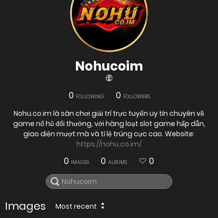
Nohucoim
0
0
FOLLOWING
FOLLOWERS
Nohu.co.im là sân chơi giải trí trực tuyến uy tín chuyên về
game nổ hũ đổi thưởng, với hàng loạt slot game hấp dẫn,
giao diện mượt mà và tỉ lệ trúng cực cao. Website:
https://nohu.co.im/
0
0
0
IMAGES
ALBUMS
Images
Most recent