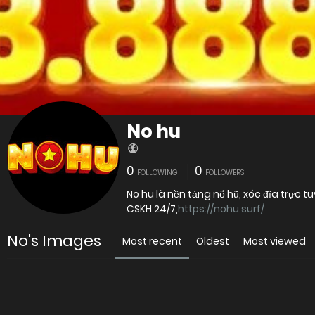
No hu
0
0
FOLLOWING
FOLLOWERS
No hu là nền tảng nổ hũ, xóc đĩa trực tu
CSKH 24/7,
https://nohu.surf/
No's Images
Most recent
Oldest
Most viewed