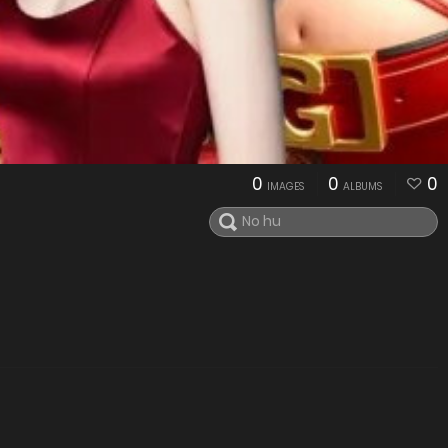
0
0
0
IMAGES
ALBUMS