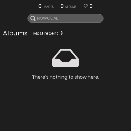
0
0
0
IMAGES
ALBUMS
Albums
Most recent
There's nothing to show here.