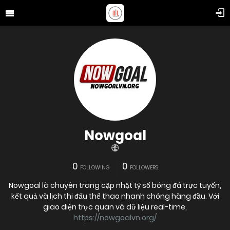
Nowgoal
0
0
FOLLOWING
FOLLOWERS
Nowgoal là chuyên trang cập nhật tỷ số bóng đá trực tuyến,
kết quả và lịch thi đấu thể thao nhanh chóng hàng đầu. Với
giao diện trực quan và dữ liệu real-time,
https://nowgoalvn.org/