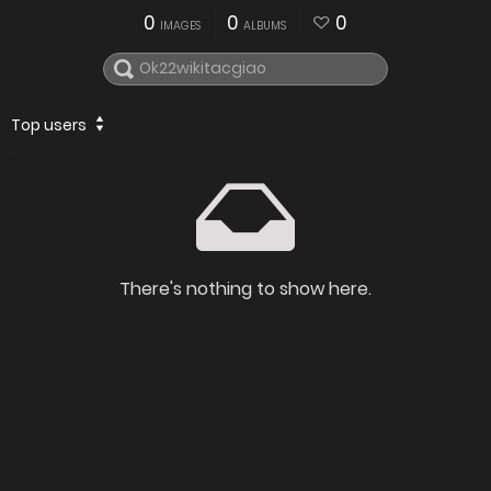
0
0
0
IMAGES
ALBUMS
Top users
There's nothing to show here.