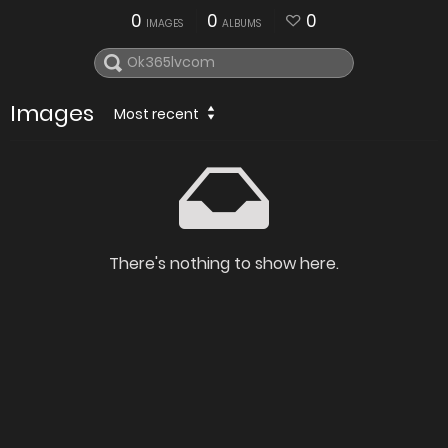
0
0
0
IMAGES
ALBUMS
Images
Most recent
There's nothing to show here.