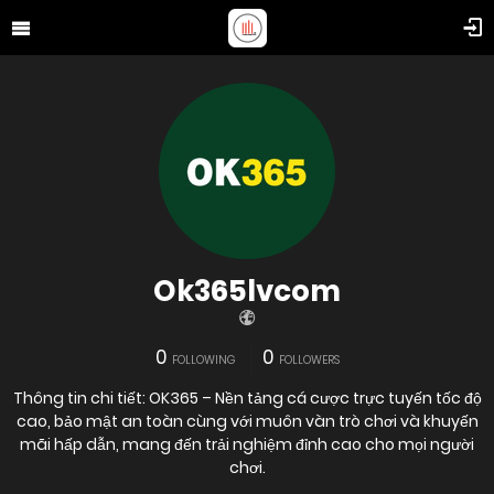
Ok365lvcom
0
0
FOLLOWING
FOLLOWERS
Thông tin chi tiết: OK365 – Nền tảng cá cược trực tuyến tốc độ
cao, bảo mật an toàn cùng với muôn vàn trò chơi và khuyến
mãi hấp dẫn, mang đến trải nghiệm đỉnh cao cho mọi người
chơi.