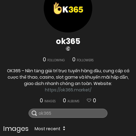
ok365
0
0
FOLLOWING
FOLLOWERS
OK365 – Nền tảng giải trí trực tuyến hàng đầu, cung cấp cá
cược thể thao, casino, slot game và khuyến mãi hấp dẫn,
giao dịch nhanh chóng an toàn. Website:
https://ok365.market/
0
0
0
IMAGES
ALBUMS
Images
Most recent