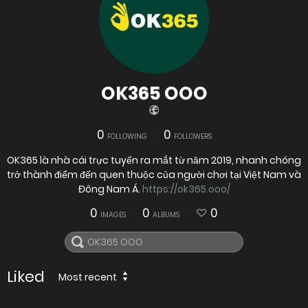
OK365 OOO
0
0
FOLLOWING
FOLLOWERS
OK365 là nhà cái trực tuyến ra mắt từ năm 2019, nhanh chóng
trở thành điểm đến quen thuộc của người chơi tại Việt Nam và
Đông Nam Á.
https://ok365.ooo/
0
0
0
IMAGES
ALBUMS
Liked
Most recent