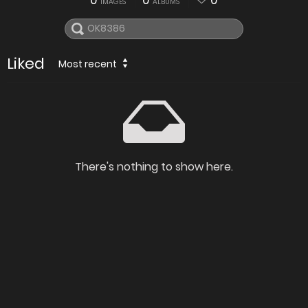
0
0
0
IMAGES
ALBUMS
Liked
Most recent
There's nothing to show here.