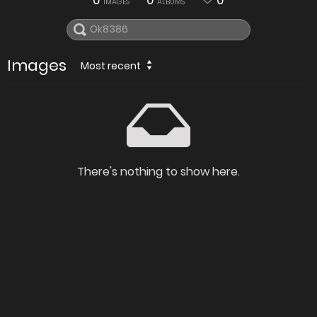
0
0
0
IMAGES
ALBUMS
Images
Most recent
There's nothing to show here.