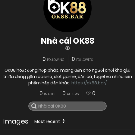
Nhà cái OK88
0
0
FOLLOWING
FOLLOWERS
OK88 hoạt động hợp pháp, mang đến cho người chơi kho giải
trí đa dạng gồm casino, slot game, bắn cá, togel và nhiều sản
phẩm hấp dẫn khác.
https://ok88.bar/
0
0
0
IMAGES
ALBUMS
Images
Most recent