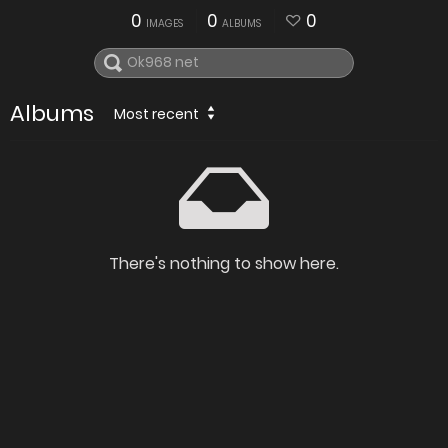
0
0
0
IMAGES
ALBUMS
Albums
Most recent
There's nothing to show here.