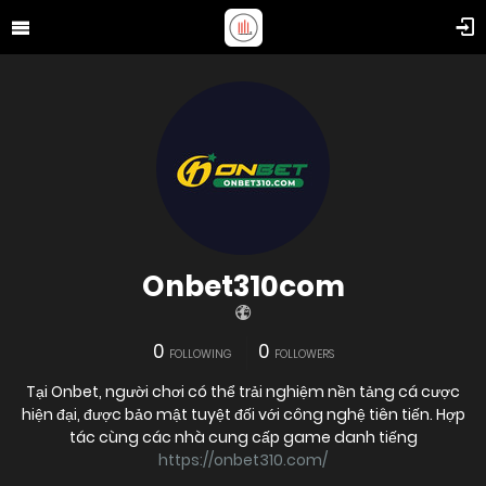
Onbet310com
0
0
FOLLOWING
FOLLOWERS
Tại Onbet, người chơi có thể trải nghiệm nền tảng cá cược
hiện đại, được bảo mật tuyệt đối với công nghệ tiên tiến. Hợp
tác cùng các nhà cung cấp game danh tiếng
https://onbet310.com/