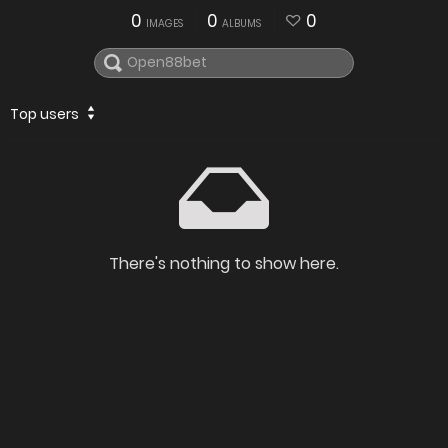
0
0
0
IMAGES
ALBUMS
Top users
There's nothing to show here.