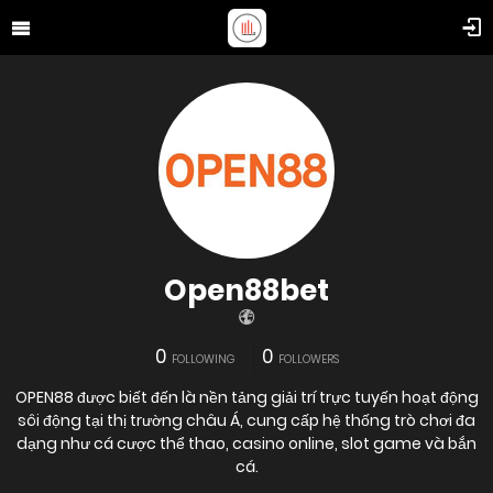
Open88bet
0
0
FOLLOWING
FOLLOWERS
OPEN88 được biết đến là nền tảng giải trí trực tuyến hoạt động
sôi động tại thị trường châu Á, cung cấp hệ thống trò chơi đa
dạng như cá cược thể thao, casino online, slot game và bắn
cá.