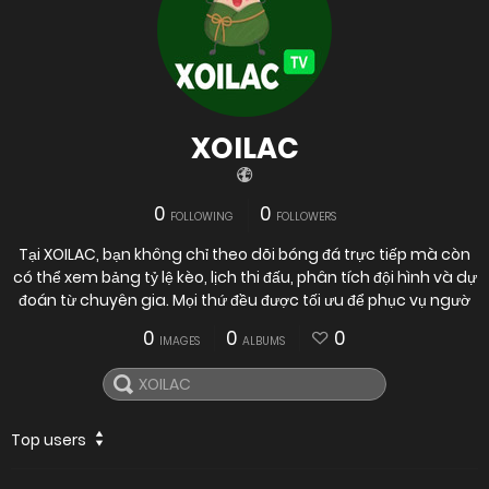
XOILAC
0
0
FOLLOWING
FOLLOWERS
Tại XOILAC, bạn không chỉ theo dõi bóng đá trực tiếp mà còn
có thể xem bảng tỷ lệ kèo, lịch thi đấu, phân tích đội hình và dự
đoán từ chuyên gia. Mọi thứ đều được tối ưu để phục vụ ngườ
0
0
0
IMAGES
ALBUMS
Top users