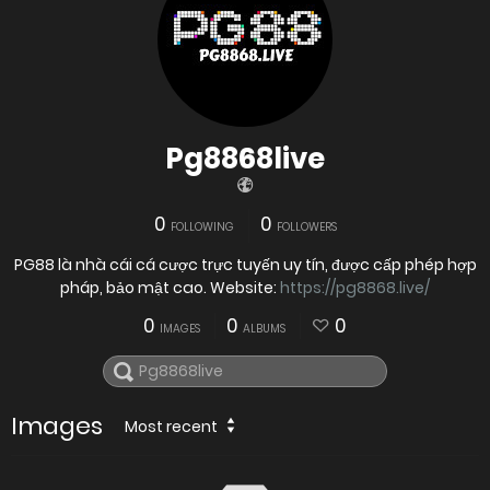
Pg8868live
0
0
FOLLOWING
FOLLOWERS
PG88 là nhà cái cá cược trực tuyến uy tín, được cấp phép hợp
pháp, bảo mật cao. Website:
https://pg8868.live/
0
0
0
IMAGES
ALBUMS
Images
Most recent