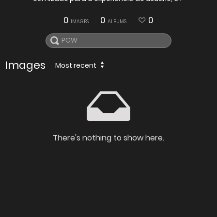
0
0
0
IMAGES
ALBUMS
Images
Most recent
There's nothing to show here.