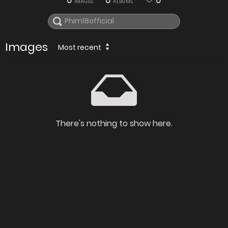
0
0
0
IMAGES
ALBUMS
Images
Most recent
There's nothing to show here.