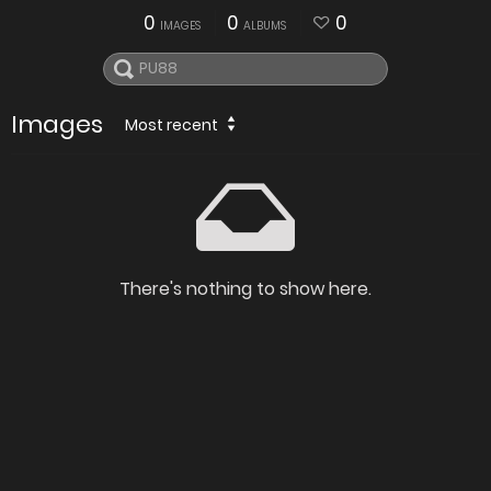
0
0
0
IMAGES
ALBUMS
Images
Most recent
There's nothing to show here.