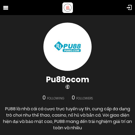
Pu88ocom
0
0
FOLLOWING
FOLLOWERS
PU88 là nhà cái cá cược trực tuyến uy tín, cung cấp đa dạng
trò chơi như thể thao, casino, nổ hũ và bắn cá. Với giao diện
hiện đại và bảo mật cao, PU88 mang đến trải nghiệm giải trí an
toàn và nhiều