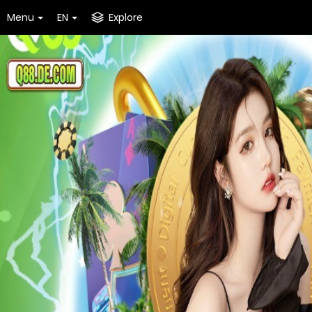
Menu
EN
Explore