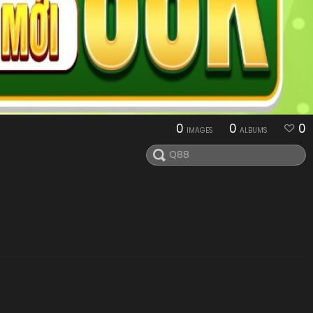
0
0
0
IMAGES
ALBUMS