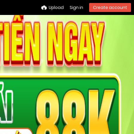
Upload
Sign in
Create account