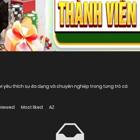
ơi yêu thích sự đa dạng và chuyên nghiệp trong từng trò cá
viewed
Most liked
AZ