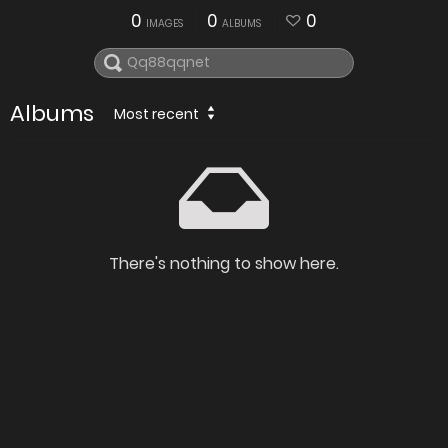
0
0
0
IMAGES
ALBUMS
Albums
Most recent
There's nothing to show here.