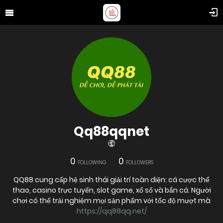
Qq88qqnet
0
0
FOLLOWING
FOLLOWERS
QQ88 cung cấp hệ sinh thái giải trí toàn diện: cá cược thể
thao, casino trực tuyến, slot game, xổ số và bắn cá. Người
chơi có thể trải nghiệm mọi sản phẩm với tốc độ mượt mà
https://qq88qq.net/