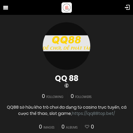
QQ 88
0
0
FOLLOWING
FOLLOWERS
QQ88 sở hữu kho trò chơi đa dạng từ casino trực tuyến, cá
cược thể thao, slot game,
https://qq88top.bet/
0
0
0
IMAGES
ALBUMS