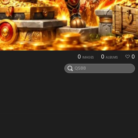
0
0
0
IMAGES
ALBUMS