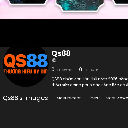
Qs88
0
0
FOLLOWING
FOLLOWERS
QS88 chào đón tân thủ năm 2026 bằng 
thỏa sức chinh phục các sảnh Bắn cá đạ
Qs88's Images
Most recent
Oldest
Most view