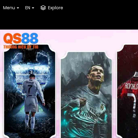
Menu
EN
Explore