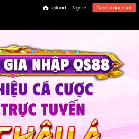
Upload
Sign in
Create account